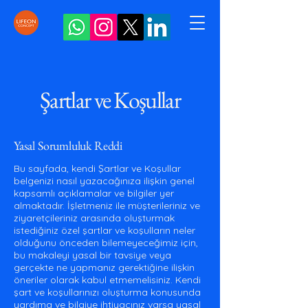
Şartlar ve Koşullar
Yasal Sorumluluk Reddi
Bu sayfada, kendi Şartlar ve Koşullar
belgenizi nasıl yazacağınıza ilişkin genel
kapsamlı açıklamalar ve bilgiler yer
almaktadır. İşletmeniz ile müşterileriniz ve
ziyaretçileriniz arasında oluşturmak
istediğiniz özel şartlar ve koşulların neler
olduğunu önceden bilemeyeceğimiz için,
bu makaleyi yasal bir tavsiye veya
gerçekte ne yapmanız gerektiğine ilişkin
öneriler olarak kabul etmemelisiniz. Kendi
şart ve koşullarınızı oluşturma konusunda
yardıma ve bilgiye ihtiyacınız varsa yasal