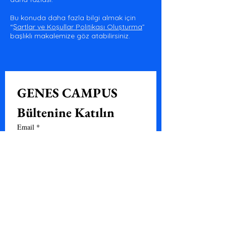
Bu konuda daha fazla bilgi almak için
“
Şartlar ve Koşullar Politikası Oluşturma
”
başlıklı makalemize göz atabilirsiniz.
GENES CAMPUS 
Bültenine Katılın
Email
*
KAYIT OL
Bültene katılmak ve GENES 
CAMPUS  hakkında 
bilgilendirme almak istiyorum.