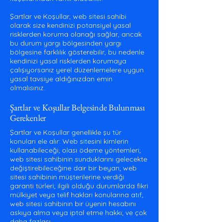
Şartlar ve Koşullar, web sitesi sahibi
olarak size kendinizi potansiyel yasal
risklerden koruma olanağı sağlar, ancak
bu durum yargı bölgesinden yargı
bölgesine farklılık gösterebilir, bu nedenle
kendinizi yasal risklerden korumaya
çalışıyorsanız yerel düzenlemelere uygun
yasal tavsiye aldığınızdan emin
olmalısınız.
Şartlar ve Koşullar Belgesinde Bulunması
Gerekenler
Şartlar ve Koşullar genellikle şu tür
konuları ele alır: Web sitesini kimlerin
kullanabileceği; olası ödeme yöntemleri;
web sitesi sahibinin sunduklarını gelecekte
değiştirebileceğine dair bir beyan; web
sitesi sahibinin müşterilerine verdiği
garanti türleri; ilgili olduğu durumlarda fikri
mülkiyet veya telif hakları konularına atıf;
web sitesi sahibinin bir üyenin hesabını
askıya alma veya iptal etme hakkı; ve çok
daha fazlası.