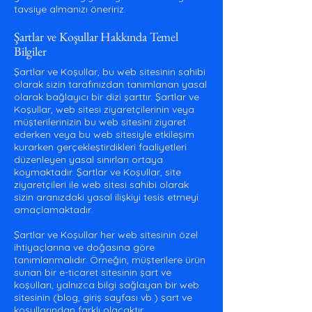
tavsiye almanızı öneririz.
Şartlar ve Koşullar Hakkında Temel
Bilgiler
Şartlar ve Koşullar, bu web sitesinin sahibi
olarak sizin tarafınızdan tanımlanan yasal
olarak bağlayıcı bir dizi şarttır. Şartlar ve
Koşullar, web sitesi ziyaretçilerinin veya
müşterilerinizin bu web sitesini ziyaret
ederken veya bu web sitesiyle etkileşim
kurarken gerçekleştirdikleri faaliyetleri
düzenleyen yasal sınırları ortaya
koymaktadır. Şartlar ve Koşullar, site
ziyaretçileri ile web sitesi sahibi olarak
sizin aranızdaki yasal ilişkiyi tesis etmeyi
amaçlamaktadır.
Şartlar ve Koşullar her web sitesinin özel
ihtiyaçlarına ve doğasına göre
tanımlanmalıdır. Örneğin, müşterilere ürün
sunan bir e-ticaret sitesinin şart ve
koşulları, yalnızca bilgi sağlayan bir web
sitesinin (blog, giriş sayfası vb.) şart ve
koşullarından farklı olacaktır.